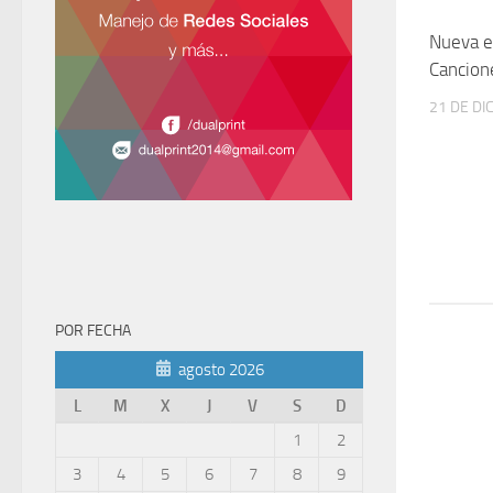
Nueva ed
Cancion
21 DE DI
POR FECHA
agosto 2026
L
M
X
J
V
S
D
1
2
3
4
5
6
7
8
9