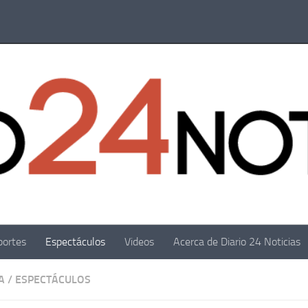
portes
Espectáculos
Videos
Acerca de Diario 24 Noticias
A
/
ESPECTÁCULOS