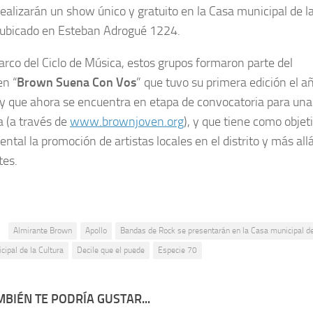
realizarán un show único y gratuito en la Casa municipal de l
 ubicado en Esteban Adrogué 1224.
arco del Ciclo de Música, estos grupos formaron parte del
n “
Brown Suena Con Vos
” que tuvo su primera edición el a
y que ahora se encuentra en etapa de convocatoria para una
 (a través de
www.brownjoven.org
), y que tiene como objet
ntal la promoción de artistas locales en el distrito y más all
tes.
:
Almirante Brown
Apollo
Bandas de Rock se presentarán en la Casa municipal de
ipal de la Cultura
Decile que el puede
Especie 70
BIÉN TE PODRÍA GUSTAR...