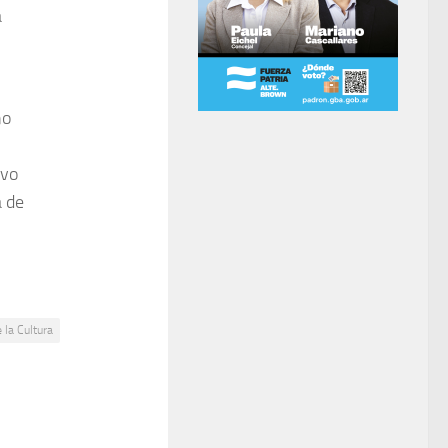
a
ño
ivo
á de
 la Cultura