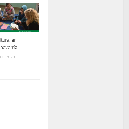
tural en
heverría
 DE 2020