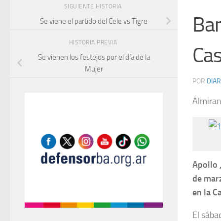
SIGUIENTE HISTORIA
Ban
Se viene el partido del Cele vs Tigre
HISTORIA PREVIA
Cas
Se vienen los festejos por el día de la
Mujer
POR
DIAR
Almira
Apollo 
de marz
en la C
El sába