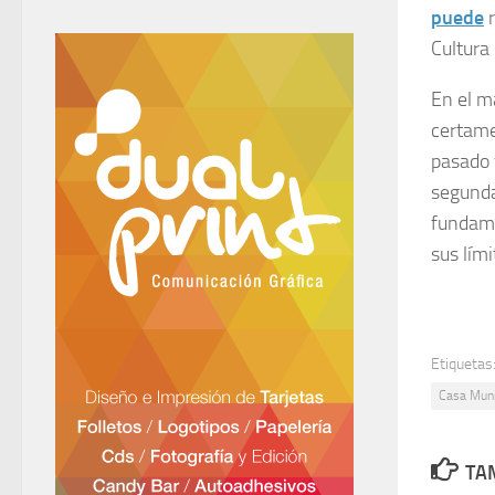
puede
Cultura
En el m
certame
pasado 
segunda
fundame
sus lími
Etiquetas
Casa Munic
TAM