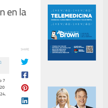
n en la
SHARE
o 7
 20
224.