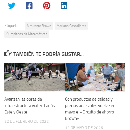
Etiquetas:
Almirante Brown
Mariano Cascallares
Olimpiadas de Matemáticas
TAMBIÉN TE PODRÍA GUSTAR...
Avanzan las obras de
Con productos de calidad y
infraestructura vial en Lanús
precios accesibles vuelve en
Este y Oeste
mayo el «Circuito de ahorro
Brown»
22 DE FEBRERO DE 2022
13 DE MAYO DE 2026