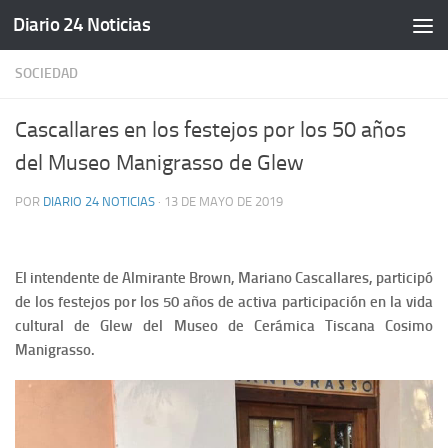
Diario 24 Noticias
Saltar al contenido
SOCIEDAD
Cascallares en los festejos por los 50 años
del Museo Manigrasso de Glew
POR
DIARIO 24 NOTICIAS
·
13 DE MAYO DE 2019
El intendente de Almirante Brown, Mariano Cascallares, participó
de los festejos por los 50 años de activa participación en la vida
cultural de Glew del Museo de Cerámica Tiscana Cosimo
Manigrasso.