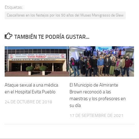
Etiquetas:
Cascallares en los festejos por los 50 años del Museo Manigrasso de Glew
TAMBIÉN TE PODRÍA GUSTAR...
Ataque sexual a una médica
El Municipio de Almirante
en el Hospital Evita Pueblo
Brown reconoció a las
maestras y los profesores en
24 DE OCTUBRE DE 2018
su día
17 DE SEPTIEMBRE DE 2021