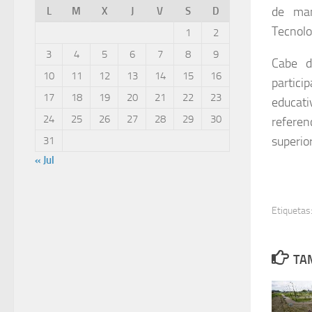
de man
L
M
X
J
V
S
D
Tecnolo
1
2
3
4
5
6
7
8
9
Cabe d
10
11
12
13
14
15
16
partici
17
18
19
20
21
22
23
educati
24
25
26
27
28
29
30
referen
superior
31
« Jul
Etiquetas
TAM