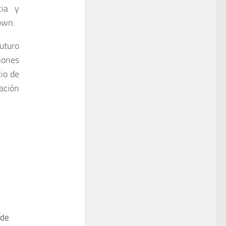
cia y
own.
uturo
iones
cio de
ación
 de