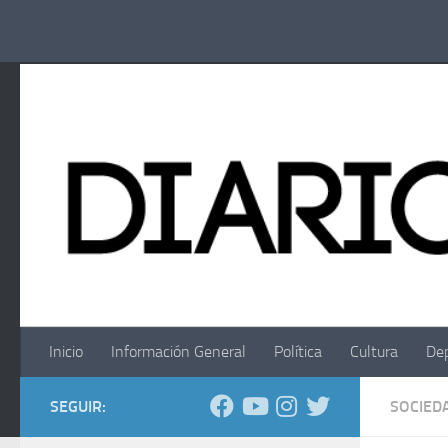
Saltar al contenido
Inicio
Información General
Política
Cultura
De
SEGUIR:
SOCIED