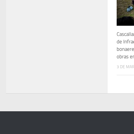
Cascalla
de Infra
bonaere
obras e
3 DE MA