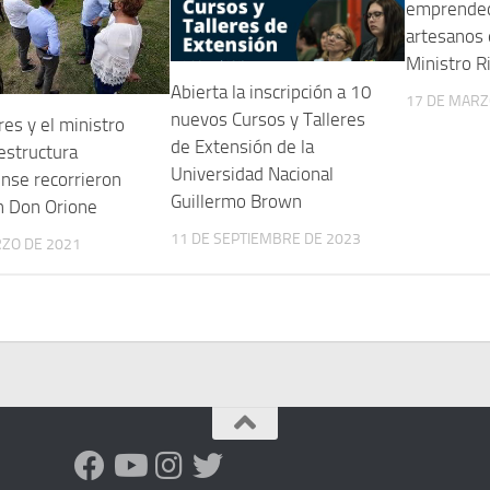
emprended
artesanos 
Ministro R
Abierta la inscripción a 10
17 DE MARZ
nuevos Cursos y Talleres
res y el ministro
de Extensión de la
estructura
Universidad Nacional
nse recorrieron
Guillermo Brown
n Don Orione
11 DE SEPTIEMBRE DE 2023
RZO DE 2021