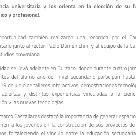
ncia universitaria y los orienta en la elección de su f
co y profesional.
oportunidad también realizaron una recorrida por el C
itario junto al rector Pablo Domenichini y al equipo de la C
studios browniana.
vidad se llevó adelante en Burzaco, donde durante cuatro jo
ntes del último año del nivel secundario participan hasta
 19 de junio de talleres interactivos, demostraciones tecnoló
 abiertas y distintas experiencias vinculadas a la cienci
ión y las nuevas tecnologías.
marco Cascallares destacó la importancia de generar espacio
en a los jóvenes en la construcción de sus proyectos de 
os fortaleciendo el vínculo entre la educación secundaria