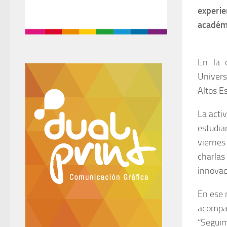
experie
académi
En la 
Univers
Altos E
La acti
estudia
viernes
charlas
innovac
En ese 
acompañ
“Seguim