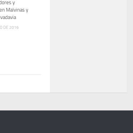
ores y
en Malvinas y
ivadavia
O DE 2016