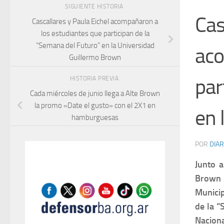
SIGUIENTE HISTORIA
Cas
Cascallares y Paula Eichel acompañaron a
los estudiantes que participan de la
“Semana del Futuro” en la Universidad
aco
Guillermo Brown
par
HISTORIA PREVIA
Cada miércoles de junio llega a Alte Brown
la promo «Date el gusto» con el 2X1 en
en 
hamburguesas
POR
DIAR
Junto a
Brown y
Municip
de la “
Nacion