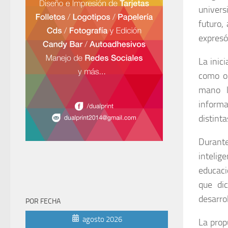
univer
futuro,
expresó
La inic
como ob
mano la
informa
distint
Durant
intelige
educaci
que di
desarrol
POR FECHA
agosto 2026
La prop