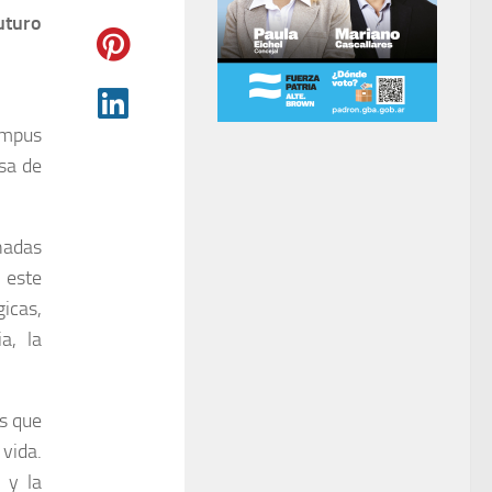
uturo
ampus
asa de
rnadas
 este
gicas,
a, la
s que
vida.
 y la