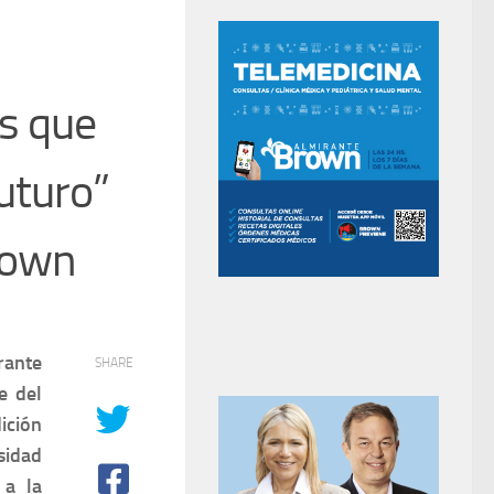
s que
uturo”
rown
rante
SHARE
e del
ición
sidad
 a la