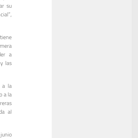
ar su
cial”,
 tiene
imera
der a
y las
 a la
o a la
rreras
da al
 junio