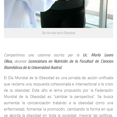
Día Mundial de la Obesidad.
Compartimos una columna escrita por la
Lic. María Laura
Oliva,
docente
Licenciatura en Nutrición de la Facultad de Ciencias
Biomédicas de la Universidad Austral
.
El Día Mundial de la Obesidad es una jornada de acción unificada
que reclama una respuesta cohesionada e intersectorial a la crisis
de la obesidad. Este año el lema propuesto por la Federación
Mundial de la Obesidad es “cambiar la perspectiva”. Se busca
aumentar la concienciación tratando a la obesidad como una
enfermedad; fomentar la promoción, cambiando la forma en que
se aborda la obesidad en toda la sociedad; mejorar las políticas,