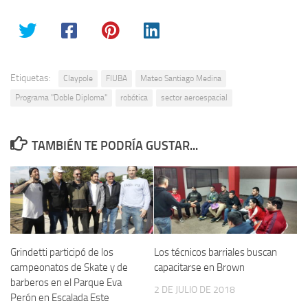
Etiquetas:
Claypole
FIUBA
Mateo Santiago Medina
Programa "Doble Diploma"
robótica
sector aeroespacial
TAMBIÉN TE PODRÍA GUSTAR...
Grindetti participó de los
Los técnicos barriales buscan
campeonatos de Skate y de
capacitarse en Brown
barberos en el Parque Eva
2 DE JULIO DE 2018
Perón en Escalada Este