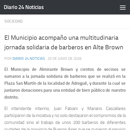
Diario 24 Noticias
Saltar al contenido
SOCIEDAD
El Municipio acompaño una multitudinaria
jornada solidaria de barberos en Alte Brown
POR
DIARIO 24 NOTICIAS
·
20 DE JUNIO DE 2026
El Municipio de Almirante Brown y cientos de vecinos se
sumaron a la jornada solidaria de barberos que se realizó en la
Plaza San Martín de la localidad de Adrogué, y durante la cual se
juntaron donaciones para una entidad de bien público de nuestro
distrito.
El intendente interino, Juan Fabiani y Mariano Cascallares
participaron de la iniciativa y no solo destacaron el compromiso de la
comunidad sino el trabajo de unos 200 barberos de diferentes
ciudades de la provincia de Buenos Aires que se pusieron al servicio