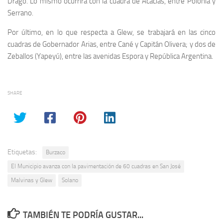
Drago. Lo mismo ocurrirá con la cuadra de Acacias, entre Polonia y
Serrano.
Por último, en lo que respecta a Glew, se trabajará en las cinco
cuadras de Gobernador Arias, entre Cané y Capitán Olivera; y dos de
Zeballos (Yapeyú), entre las avenidas Espora y República Argentina.
SHARE
Etiquetas:
Burzaco
El Municipio avanza con la pavimentación de 60 cuadras en San José
Malvinas y Glew
Solano
TAMBIÉN TE PODRÍA GUSTAR...