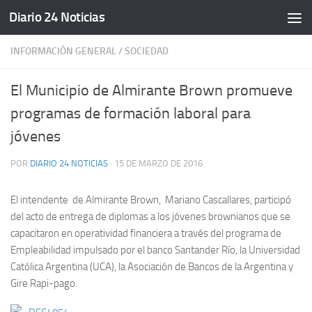
Diario 24 Noticias
Saltar al contenido
INFORMACIÓN GENERAL
/
SOCIEDAD
El Municipio de Almirante Brown promueve
programas de formación laboral para
jóvenes
POR
DIARIO 24 NOTICIAS
·
15 DE MARZO DE 2016
El intendente de Almirante Brown, Mariano Cascallares, participó
del acto de entrega de diplomas a los jóvenes brownianos que se
capacitaron en operatividad financiera a través del programa de
Empleabilidad impulsado por el banco Santander Río, la Universidad
Católica Argentina (UCA), la Asociación de Bancos de la Argentina y
Gire Rapi-pago.