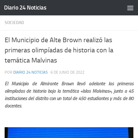
Diario 24 Noticias
Saltar al contenido
SOCIEDAD
El Municipio de Alte Brown realizó las
primeras olimpíadas de historia con la
temática Malvinas
POR
DIARIO 24 NOTICIAS
·
6 DE JUNIO DE 2022
El Municipio de Almirante Brown llevó adelante las primeras
olimpíadas de historia bajo la temática «Islas Malvinas», junto a 45
instituciones del distrito con un total de 450 estudiantes y más de 80
docentes.