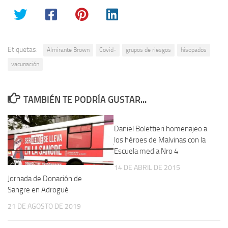
Etiquetas:
Almirante Brown
Covid-
grupos de riesgos
hisopados
vacunación
TAMBIÉN TE PODRÍA GUSTAR...
Daniel Bolettieri homenajeo a
los héroes de Malvinas con la
Escuela media Nro 4
14 DE ABRIL DE 2015
Jornada de Donación de
Sangre en Adrogué
21 DE AGOSTO DE 2019