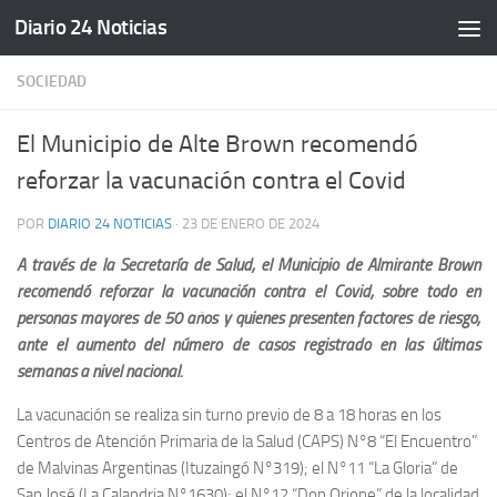
Diario 24 Noticias
Saltar al contenido
SOCIEDAD
El Municipio de Alte Brown recomendó
reforzar la vacunación contra el Covid
POR
DIARIO 24 NOTICIAS
·
23 DE ENERO DE 2024
A través de la Secretaría de Salud, el Municipio de Almirante Brown
recomendó reforzar la vacunación contra el Covid, sobre todo en
personas mayores de 50 años y quienes presenten factores de riesgo,
ante el aumento del número de casos registrado en las últimas
semanas a nivel nacional.
La vacunación se realiza sin turno previo de 8 a 18 horas en los
Centros de Atención Primaria de la Salud (CAPS) N°8 “El Encuentro”
de Malvinas Argentinas (Ituzaingó N°319); el N°11 “La Gloria” de
San José (La Calandria N°1630); el N°12 “Don Orione” de la localidad