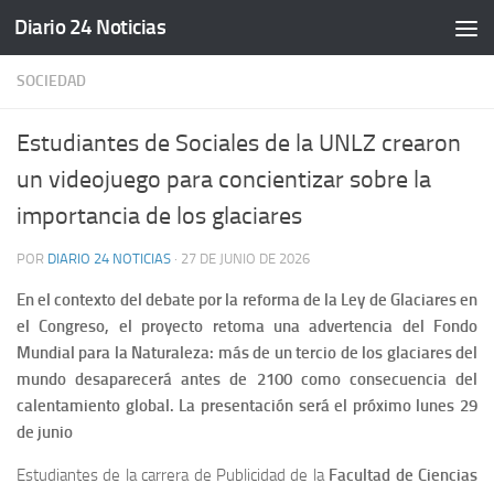
Diario 24 Noticias
Saltar al contenido
SOCIEDAD
Estudiantes de Sociales de la UNLZ crearon
un videojuego para concientizar sobre la
importancia de los glaciares
POR
DIARIO 24 NOTICIAS
·
27 DE JUNIO DE 2026
En el contexto del debate por la reforma de la Ley de Glaciar
es en
el Congreso, el proyecto retoma una advertencia del Fondo
Mundial para la Naturaleza: más de un tercio de los glaciares del
mundo desaparecerá antes de 2100 como consecuencia del
calentamiento global. La presentación será el próximo lunes 29
de junio
Estudiantes de la carrera de Publicidad de la
Facultad de Ciencias