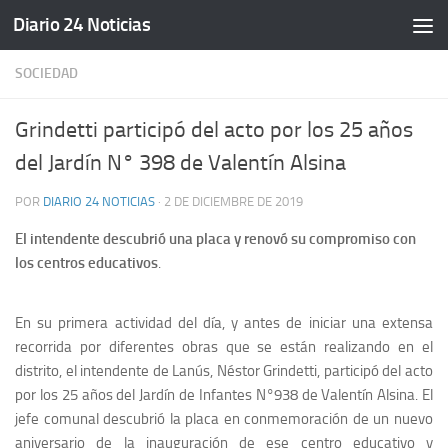
Diario 24 Noticias
Saltar al contenido
SOCIEDAD
Grindetti participó del acto por los 25 años
del Jardín N° 398 de Valentín Alsina
POR
DIARIO 24 NOTICIAS
·
2 DE DICIEMBRE DE 2019
El intendente descubrió una placa y renovó su compromiso con
los centros educativos
.
En su primera actividad del día, y antes de iniciar una extensa
recorrida por diferentes obras que se están realizando en el
distrito, el intendente de Lanús, Néstor Grindetti, participó del acto
por los 25 años del Jardín de Infantes N°938 de Valentín Alsina. El
jefe comunal descubrió la placa en conmemoración de un nuevo
aniversario de la inauguración de ese centro educativo y