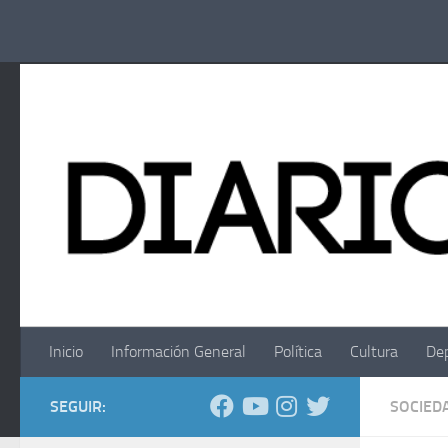
Saltar al contenido
Inicio
Información General
Política
Cultura
De
SEGUIR:
SOCIED