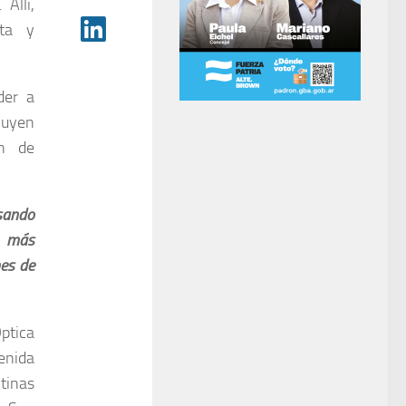
Allí,
sta y
der a
luyen
ón de
sando
n más
nes de
ptica
enida
tinas