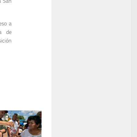
a San
eso a
na de
sición