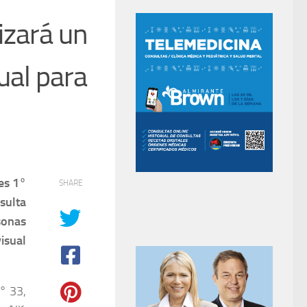
izará un
ual para
es 1°
SHARE
sulta
sonas
visual
° 33,