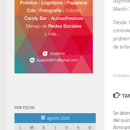
(Bynnon
Martín 
Desde l
contro
problem
de ante
Etiquetas
TAM
POR FECHA
Se abor
agosto 2026
del suic
Almiran
L
M
X
J
V
S
D