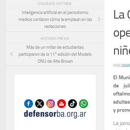
SIGUIENTE HISTORIA
La 
Inteligencia artificial en el periodismo:
medios contaron cómo la emplean en las
redacciones
ope
HISTORIA PREVIA
niñ
Más de un millar de estudiantes
participaron de la 11° edición del Modelo
ONU de Alte Brown
POR
DIAR
El Muni
de jul
oftalm
adultas
y promo
La jorn