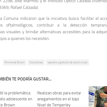
 2298, José Mármol) y el Instituto Óptico Calzada (Avenid
3369, Rafael Calzada).
a Comuna indicaron que la iniciativa busca facilitar el acc
les oftalmológicos, contribuir a la detección tempra
as visuales y brindar alternativas accesibles para la adqui
ojos a quienes los necesiten.
:
Almirante Brown
Cascallares
operativo gratuito de salud visual
BIÉN TE PODRÍA GUSTAR...
dó la problemática
Realizan obras para evitar
idio adolescente en
anegamientos en el bajo
te Brown
Nivel de Temperley