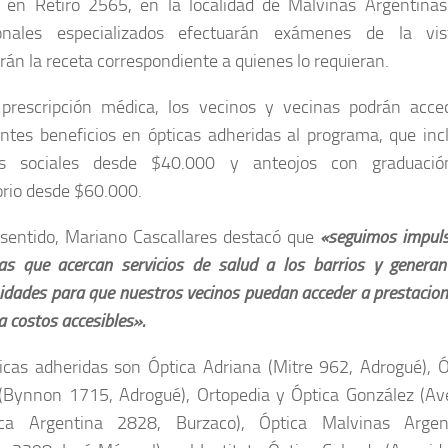
 en Retiro 2565, en la localidad de Malvinas Argentinas. 
ionales especializados efectuarán exámenes de la vi
rán la receta correspondiente a quienes lo requieran.
prescripción médica, los vecinos y vecinas podrán acce
ntes beneficios en ópticas adheridas al programa, que inc
os sociales desde $40.000 y anteojos con graduaci
orio desde $60.000.
sentido, Mariano Cascallares destacó que
«seguimos impul
ivas que acercan servicios de salud a los barrios y genera
idades para que nuestros vecinos puedan acceder a prestacio
a costos accesibles».
icas adheridas son Óptica Adriana (Mitre 962, Adrogué), Ó
Bynnon 1715, Adrogué), Ortopedia y Óptica González (Av
ica Argentina 2828, Burzaco), Óptica Malvinas Argen