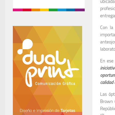
ubicada
profes
entrega
Con la 
importa
anteoj
laborat
En ese 
iniciat
oportun
calidad 
Las ópt
Brown (
Repúbl