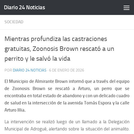
Diario 24 Noticias
Saltar al contenido
SOCIEDAD
Mientras profundiza las castraciones
gratuitas, Zoonosis Brown rescató a un
perrito y le salvó la vida
POR
DIARIO 24 NOTICIAS
·
6 DE ENERO DE 2026
El Municipio de Almirante Brown informó que a través del equipo
de Zoonosis Brown se rescató a Arturo, un perro que se
encontraba en total estado de abandono y con un delicado cuadro
de salud en la intersección de la avenida Tomás Espora y la calle
Arturo Illia.
La intervención se realizó luego de un llamado a la Delegación
Municipal de Adrogué, alertando sobre la situación del animalito.