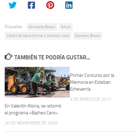
Etiquetas:
Almirante Brown
Arturo
Centro de Salud Animal y Zoonosis local
Zoonosis Brown
TAMBIÉN TE PODRÍA GUSTAR...
Primer Concurso por la
Memoria en Esteban
Echeverría
3 DE MARZO DE 2017
En Valentín Alsina, se retomó
el programa «Baches Cero»
20 DE NOVIEMBRE DE 2020