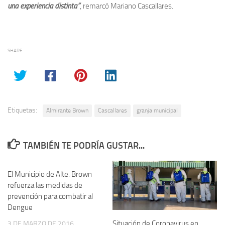
una experiencia distinta”
, remarcó Mariano Cascallares.
SHARE
Etiquetas:
Almirante Brown
Cascallares
granja municipal
TAMBIÉN TE PODRÍA GUSTAR...
El Municipio de Alte. Brown
refuerza las medidas de
prevención para combatir al
Dengue
Situación de Coronavirus en
3 DE MARZO DE 2016