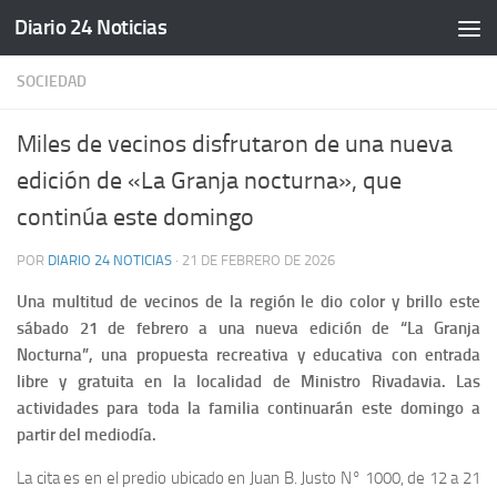
Diario 24 Noticias
Saltar al contenido
SOCIEDAD
Miles de vecinos disfrutaron de una nueva
edición de «La Granja nocturna», que
continúa este domingo
POR
DIARIO 24 NOTICIAS
·
21 DE FEBRERO DE 2026
Una multitud de vecinos de la región le dio color y brillo este
sábado 21 de febrero a una nueva edición de “La Granja
Nocturna”, una propuesta recreativa y educativa con entrada
libre y gratuita en la localidad de Ministro Rivadavia. Las
actividades para toda la familia continuarán este domingo a
partir del mediodía.
La cita es en el predio ubicado en Juan B. Justo N° 1000, de 12 a 21