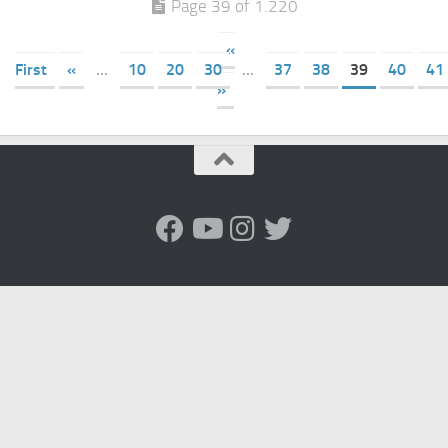
Page 39 of 1.220
«
First
«
...
10
20
30
...
37
38
39
40
41
»