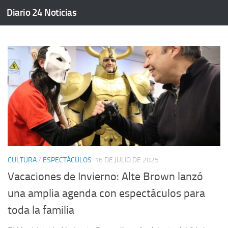
Diario 24 Noticias
Saltar al contenido
CULTURA
/
ESPECTÁCULOS
16 DE JULIO DE 2025
Vacaciones de Invierno: Alte Brown lanzó
una amplia agenda con espectáculos para
toda la familia