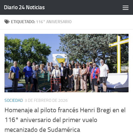
Diario 24 Noticias
Saltar al contenido
ETIQUETADO:
116° ANIVERSARIO
SOCIEDAD
3 DE FEBRERO DE 2026
Homenaje al piloto francés Henri Bregi en el
116° aniversario del primer vuelo
mecanizado de Sudamérica