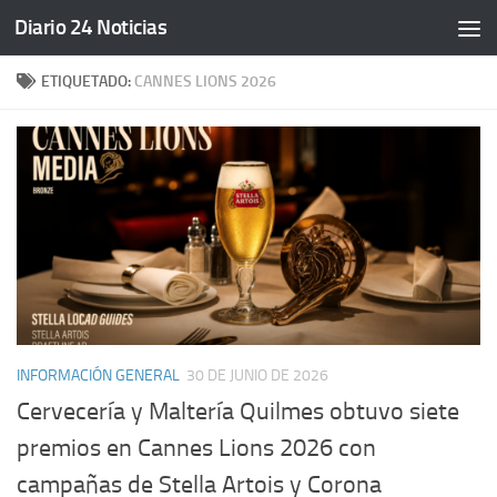
Diario 24 Noticias
Saltar al contenido
ETIQUETADO:
CANNES LIONS 2026
INFORMACIÓN GENERAL
30 DE JUNIO DE 2026
Cervecería y Maltería Quilmes obtuvo siete
premios en Cannes Lions 2026 con
campañas de Stella Artois y Corona