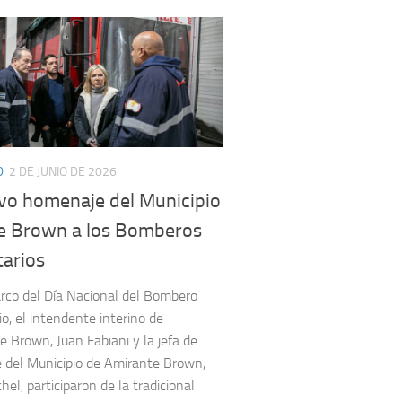
D
2 DE JUNIO DE 2026
vo homenaje del Municipio
te Brown a los Bomberos
tarios
rco del Día Nacional del Bombero
io, el intendente interino de
e Brown, Juan Fabiani y la jefa de
 del Municipio de Amirante Brown,
hel, participaron de la tradicional