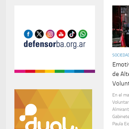
SOCIEDA
Emoti
de Al
Volun
En el ma
Voluntar
Almirant
Gabinete
Paula Eic