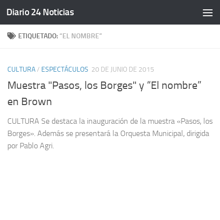
Diario 24 Noticias
Saltar al contenido
ETIQUETADO:
“EL NOMBRE”
CULTURA
/
ESPECTÁCULOS
20 DE JUNIO DE 2015
Muestra "Pasos, los Borges" y “El nombre”
en Brown
CULTURA Se destaca la inauguración de la muestra «Pasos, los
Borges». Además se presentará la Orquesta Municipal, dirigida
por Pablo Agri.