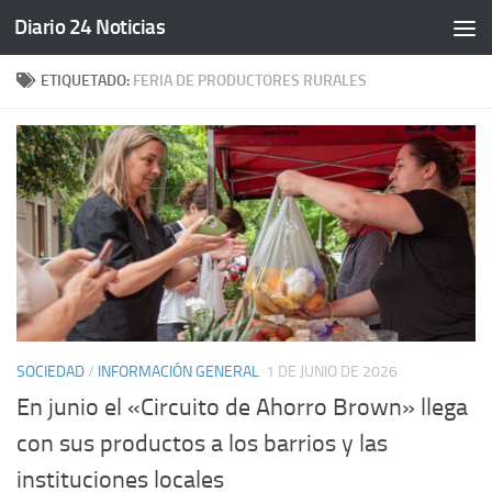
Diario 24 Noticias
Saltar al contenido
ETIQUETADO:
FERIA DE PRODUCTORES RURALES
SOCIEDAD
/
INFORMACIÓN GENERAL
1 DE JUNIO DE 2026
En junio el «Circuito de Ahorro Brown» llega
con sus productos a los barrios y las
instituciones locales