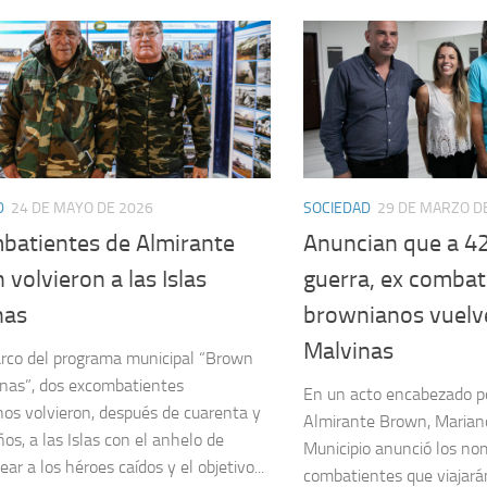
D
24 DE MAYO DE 2026
SOCIEDAD
29 DE MARZO D
batientes de Almirante
Anuncian que a 42
volvieron a las Islas
guerra, ex combat
nas
brownianos vuelve
Malvinas
rco del programa municipal “Brown
nas”, dos excombatientes
En un acto encabezado po
os volvieron, después de cuarenta y
Almirante Brown, Mariano
os, a las Islas con el anhelo de
Municipio anunció los no
r a los héroes caídos y el objetivo...
combatientes que viajarán