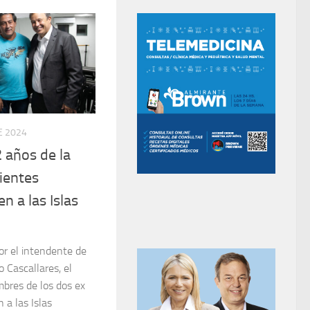
E 2024
 años de la
ientes
n a las Islas
r el intendente de
 Cascallares, el
mbres de los dos ex
 a las Islas