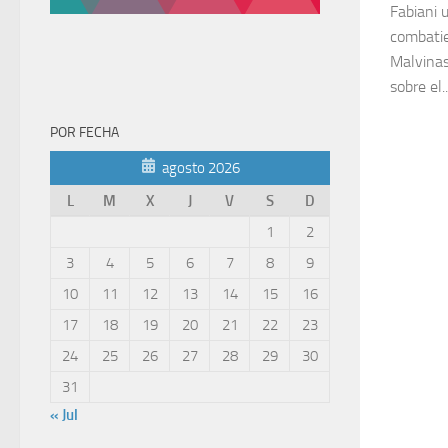
Fabiani 
combatie
Malvinas
sobre el..
POR FECHA
agosto 2026
L
M
X
J
V
S
D
1
2
3
4
5
6
7
8
9
10
11
12
13
14
15
16
17
18
19
20
21
22
23
24
25
26
27
28
29
30
31
« Jul