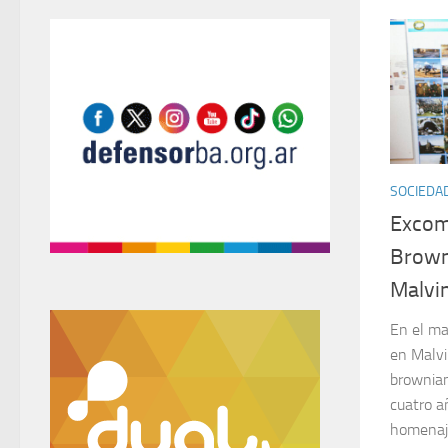
SOCIEDA
Excom
Brown 
Malvi
En el ma
en Malvi
brownian
cuatro añ
homenajea