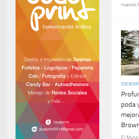
nuevos t
SOCIEDA
Profun
poda y
mejor
Brow
El Munic