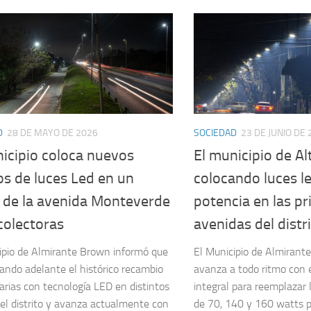
D
28 DE MAYO DE 2026
SOCIEDAD
23 DE JUNIO DE
icipio coloca nuevos
El municipio de A
s de luces Led en un
colocando luces l
 de la avenida Monteverde
potencia en las pr
colectoras
avenidas del distr
ipio de Almirante Brown informó que
El Municipio de Almirant
vando adelante el histórico recambio
avanza a todo ritmo con 
arias con tecnología LED en distintos
integral para reemplazar 
el distrito y avanza actualmente con
de 70, 140 y 160 watts 