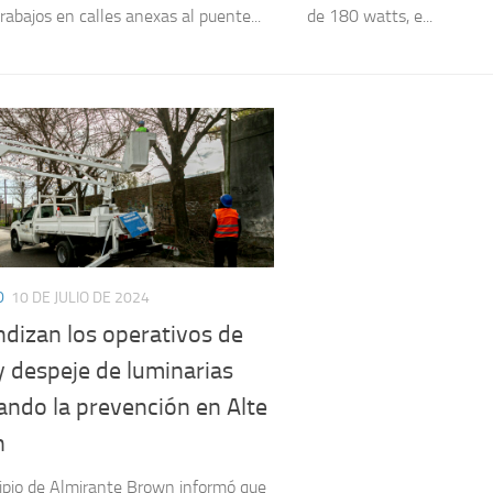
rabajos en calles anexas al puente...
de 180 watts, e...
D
10 DE JULIO DE 2024
dizan los operativos de
 despeje de luminarias
ando la prevención en Alte
n
ipio de Almirante Brown informó que