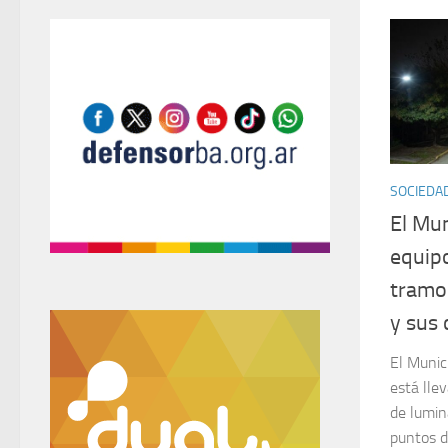
SOCIEDA
El Mun
equipo
tramo
y sus 
El Munic
está lle
de lumin
puntos d