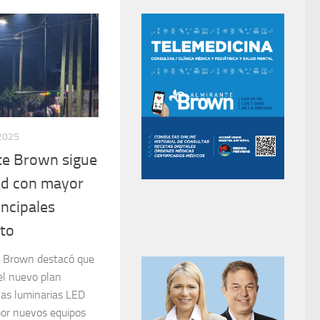
 2025
lte Brown sigue
ed con mayor
incipales
ito
e Brown destacó que
el nuevo plan
las luminarias LED
por nuevos equipos