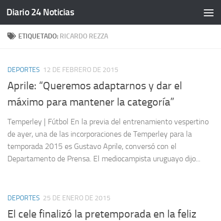
Diario 24 Noticias
Saltar al contenido
ETIQUETADO:
RICARDO REZZA
DEPORTES
12 DE FEBRERO DE 2015
Aprile: “Queremos adaptarnos y dar el
máximo para mantener la categoría”
Temperley | Fútbol En la previa del entrenamiento vespertino
de ayer, una de las incorporaciones de Temperley para la
temporada 2015 es Gustavo Aprile, conversó con el
Departamento de Prensa. El mediocampista uruguayo dijo...
DEPORTES
25 DE ENERO DE 2015
El cele finalizó la pretemporada en la feliz