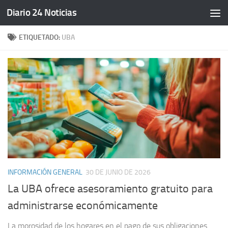
Diario 24 Noticias
Saltar al contenido
ETIQUETADO:
UBA
INFORMACIÓN GENERAL
30 DE JUNIO DE 2026
La UBA ofrece asesoramiento gratuito para
administrarse económicamente
La morosidad de los hogares en el pago de sus obligaciones