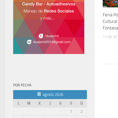
Feria Po
Cultura
Fontana
17 DE O
POR FECHA
agosto 2026
L
M
X
J
V
S
D
1
2