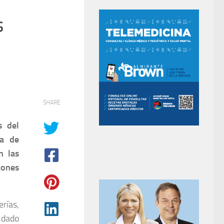
s
SHARE
s del
za de
n las
iones
erías,
, dado