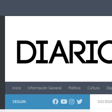
Saltar al contenido
Inicio
Información General
Política
Cultura
De
SEGUIR:
SOCIED