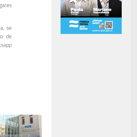
gares
a, se
ro de
tsapp