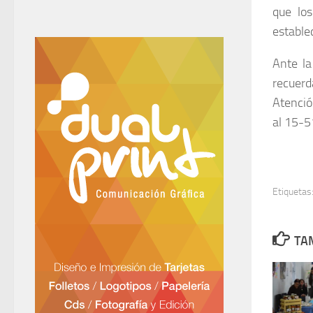
que los
establec
Ante la
recuer
Atenció
al 15-5
Etiquetas
TAM