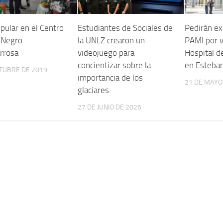
pular en el Centro
Estudiantes de Sociales de
Pedirán ex
l Negro
la UNLZ crearon un
PAMI por 
rrosa
videojuego para
Hospital d
concientizar sobre la
en Esteban
CTUBRE DE 2019
importancia de los
21 DE MAYO
glaciares
27 DE JUNIO DE 2026