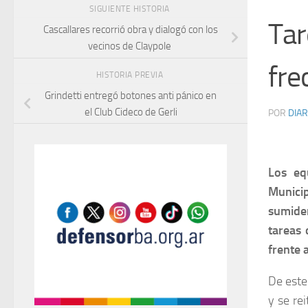
SIGUIENTE HISTORIA
Tar
Cascallares recorrió obra y dialogó con los
vecinos de Claypole
fre
HISTORIA PREVIA
Grindetti entregó botones anti pánico en
el Club Cideco de Gerli
POR
DIAR
Los eq
Munici
sumider
tareas 
frente 
De este
y se re