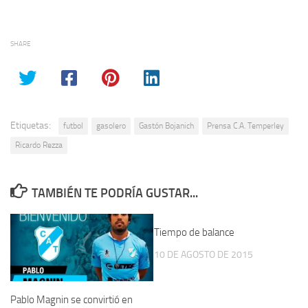
SHARE
Etiquetas:
futbol
gasolero
Gastón Bojanich
Prensa C.A. Temperley
Ricardo Rezza
TAMBIÉN TE PODRÍA GUSTAR...
Tiempo de balance
10 DE AGOSTO DE 2015
Pablo Magnin se convirtió en