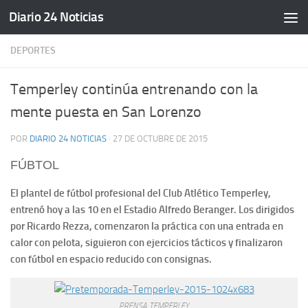
Diario 24 Noticias
Saltar al contenido
DEPORTES
Temperley continúa entrenando con la
mente puesta en San Lorenzo
POR
DIARIO 24 NOTICIAS
·
27 DE OCTUBRE DE 2015
FÚBTOL
El plantel de fútbol profesional del Club Atlético Temperley,
entrenó hoy a las 10 en el Estadio Alfredo Beranger. Los dirigidos
por Ricardo Rezza, comenzaron la práctica con una entrada en
calor con pelota, siguieron con ejercicios tácticos y finalizaron
con fútbol en espacio reducido con consignas.
PRENSA TEMPERLEY