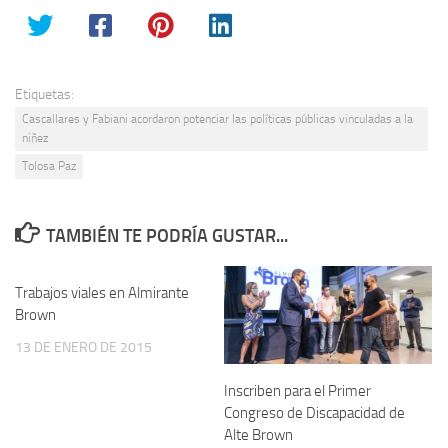
Etiquetas:
Cascallares y Fabiani acordaron potenciar las políticas públicas vinculadas a la
niñez
Tolosa Paz
TAMBIÉN TE PODRÍA GUSTAR...
Trabajos viales en Almirante
Brown
13 DE ENERO DE 2015
Inscriben para el Primer
Congreso de Discapacidad de
Alte Brown