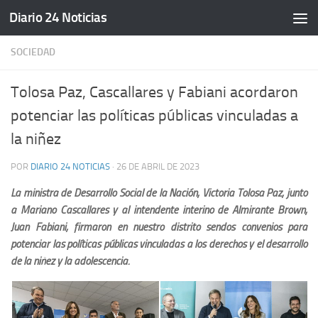
Diario 24 Noticias
Saltar al contenido
SOCIEDAD
Tolosa Paz, Cascallares y Fabiani acordaron
potenciar las políticas públicas vinculadas a
la niñez
POR
DIARIO 24 NOTICIAS
·
26 DE ABRIL DE 2023
La ministra de Desarrollo Social de la Nación, Victoria Tolosa Paz, junto
a Mariano Cascallares y al intendente interino de Almirante Brown,
Juan Fabiani, firmaron en nuestro distrito sendos convenios para
potenciar las políticas públicas vinculadas a los derechos y el desarrollo
de la niñez y la adolescencia.