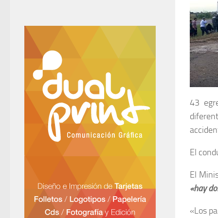
43 egr
diferen
acciden
El cond
El Mini
«hay do
«Los pa