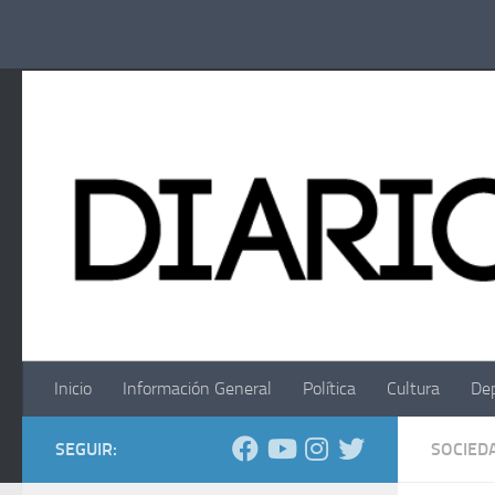
Saltar al contenido
Inicio
Información General
Política
Cultura
De
SEGUIR:
SOCIED