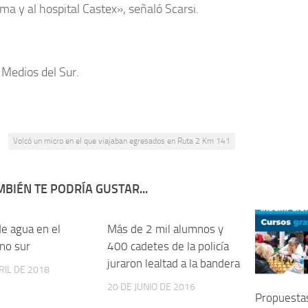
ma y al hospital Castex», señaló Scarsi.
 Medios del Sur.
:
Volcó un micro en el que viajaban egresados en Ruta 2 Km 141
BIÉN TE PODRÍA GUSTAR...
de agua en el
Más de 2 mil alumnos y
no sur
400 cadetes de la policía
juraron lealtad a la bandera
RIL DE 2018
20 DE JUNIO DE 2016
Propuesta