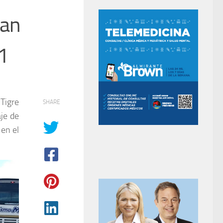
ban
1
Tigre
SHARE
je de
 en el