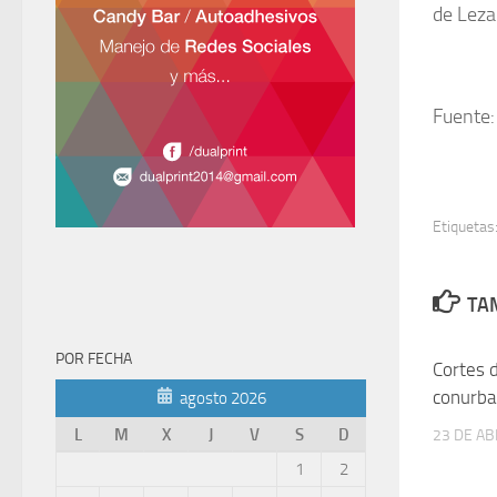
de Leza
Fuente:
Etiquetas
TAM
POR FECHA
Cortes 
conurba
agosto 2026
L
M
X
J
V
S
D
23 DE AB
1
2