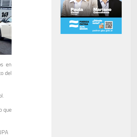
os en
to del
l.
o que
 UPA