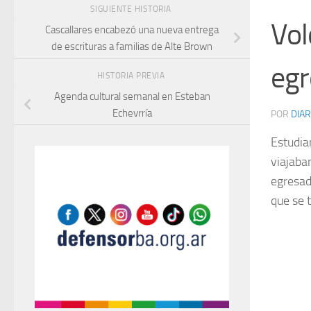
SIGUIENTE HISTORIA
Vol
Cascallares encabezó una nueva entrega
de escrituras a familias de Alte Brown
egr
HISTORIA PREVIA
Agenda cultural semanal en Esteban
Echevrría
POR
DIAR
Estudi
viajaba
egresad
que se 