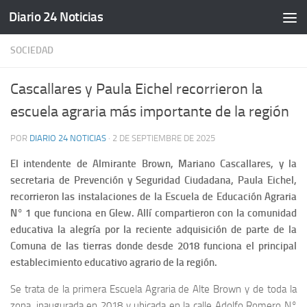
Diario 24 Noticias
Saltar al contenido
SOCIEDAD
Cascallares y Paula Eichel recorrieron la
escuela agraria más importante de la región
POR
DIARIO 24 NOTICIAS
·
2 DE SEPTIEMBRE DE 2025
El intendente de Almirante Brown, Mariano Cascallares, y la
secretaria de Prevención y Seguridad Ciudadana, Paula Eichel,
recorrieron las instalaciones de la Escuela de Educación Agraria
N° 1 que funciona en Glew. Allí compartieron con la comunidad
educativa la alegría por la reciente adquisición de parte de la
Comuna de las tierras donde desde 2018 funciona el principal
establecimiento educativo agrario de la región.
Se trata de la primera Escuela Agraria de Alte Brown y de toda la
zona, inaugurada en 2018 y ubicada en la calle Adolfo Romero N°