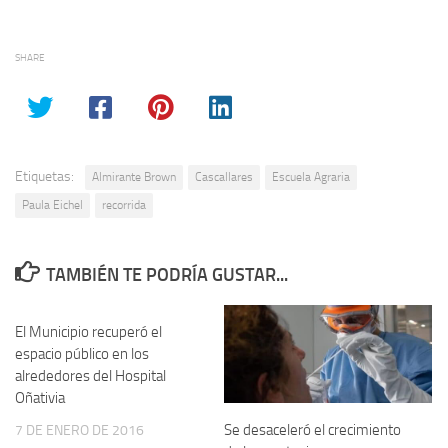
SHARE
Etiquetas:
Almirante Brown
Cascallares
Escuela Agraria
Paula Eichel
recorrida
TAMBIÉN TE PODRÍA GUSTAR...
El Municipio recuperó el
espacio público en los
alrededores del Hospital
Oñativia
Se desaceleró el crecimiento
7 DE ENERO DE 2016