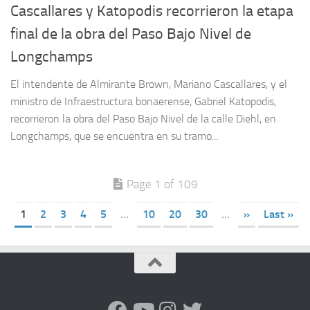
Cascallares y Katopodis recorrieron la etapa
final de la obra del Paso Bajo Nivel de
Longchamps
El intendente de Almirante Brown, Mariano Cascallares, y el
ministro de Infraestructura bonaerense, Gabriel Katopodis,
recorrieron la obra del Paso Bajo Nivel de la calle Diehl, en
Longchamps, que se encuentra en su tramo...
Page 1 of 109
1
2
3
4
5
...
10
20
30
...
»
Last »