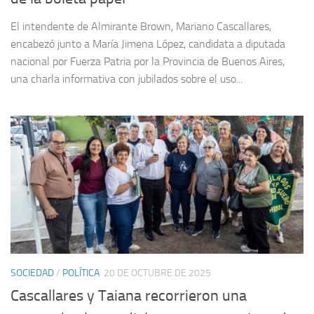
El intendente de Almirante Brown, Mariano Cascallares,
encabezó junto a María Jimena López, candidata a diputada
nacional por Fuerza Patria por la Provincia de Buenos Aires,
una charla informativa con jubilados sobre el uso...
SOCIEDAD
/
POLÍTICA
20 DE OCTUBRE DE 2025
Cascallares y Taiana recorrieron una