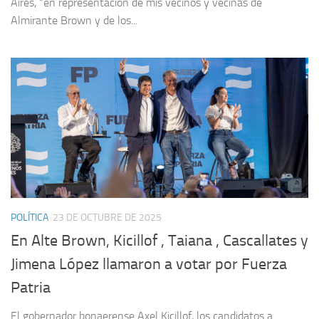
Aires, “en representación de mis vecinos y vecinas de
Almirante Brown y de los...
POLÍTICA
23 DE OCTUBRE DE 2025
En Alte Brown, Kicillof , Taiana , Cascallates y
Jimena López llamaron a votar por Fuerza
Patria
El gobernador bonaerense Axel Kicillof, los candidatos a