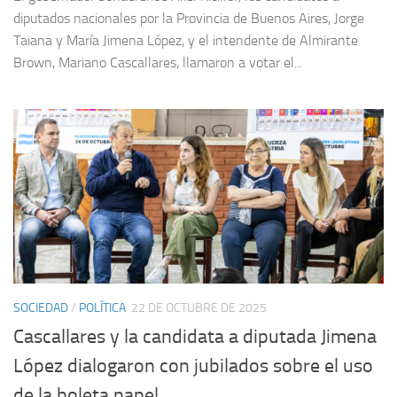
diputados nacionales por la Provincia de Buenos Aires, Jorge
Taiana y María Jimena López, y el intendente de Almirante
Brown, Mariano Cascallares, llamaron a votar el...
SOCIEDAD
/
POLÍTICA
22 DE OCTUBRE DE 2025
Cascallares y la candidata a diputada Jimena
López dialogaron con jubilados sobre el uso
de la boleta papel