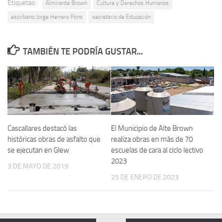
Etiquetas:
Almirante Brown
Cultura y Derechos Humanos
escribano Jorge Herrero Pons
secretario de Educación
TAMBIÉN TE PODRÍA GUSTAR...
Cascallares destacó las
El Municipio de Alte Brown
históricas obras de asfalto que
realiza obras en más de 70
se ejecutan en Glew
escuelas de cara al ciclo lectivo
2023
3 DE MAYO DE 2019
25 DE ENERO DE 2023