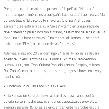
Por ejemplo, este martes se proyectará la película “Natacha”,
mientras que el miércoles la compañía Cabeza de Alfajor realizará la
obra de teatro “El Circo de Primavera y Chulipán”. El jueves,
asimismo, se estará la película “Bikes” y también una jornada de
cine distendido para niños con autismo, de la mano de la película “La
máquina que hace estrellas”. Finalmente, el viernes 19 se podrá
disfrutar de “El Mágico mundo de las Princesas”.
Además, el sábado 20 y el domingo 21, a las 14 horas, se llevará
adelante un encuentro de PAF Cómics- Animé y Retroedición
80/90/2000, con KPop, Cultura Pop, dibujantes, Cosplay, talleres,
Rol, Zona Gamer, historietas, cine, series, juegos, shows en vivo y
mucho más.
•Fundación Soldi (Obligado N° 336, Glew)
En la Fundación Soldi de Glew, las familias brownianas podrán
deleitarse con mucho teatro. Entre los espectáculos previstos,
siempre para las 15 horas, se encuentran este miércoles la obra