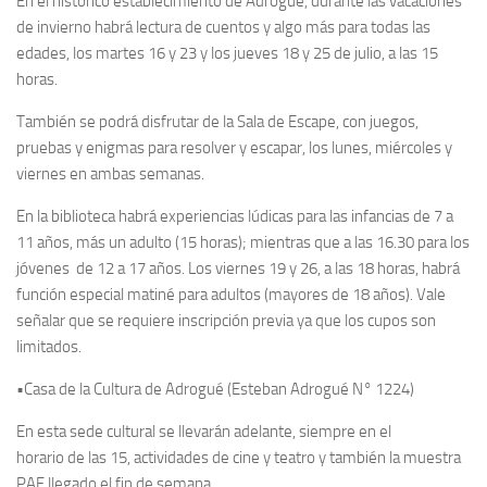
En el histórico establecimiento de Adrogué, durante las vacaciones
de invierno habrá lectura de cuentos y algo más para todas las
edades, los martes 16 y 23 y los jueves 18 y 25 de julio, a las 15
horas.
También se podrá disfrutar de la Sala de Escape, con juegos,
pruebas y enigmas para resolver y escapar, los lunes, miércoles y
viernes en ambas semanas.
En la biblioteca habrá experiencias lúdicas para las infancias de 7 a
11 años, más un adulto (15 horas); mientras que a las 16.30 para los
jóvenes de 12 a 17 años. Los viernes 19 y 26, a las 18 horas, habrá
función especial matiné para adultos (mayores de 18 años). Vale
señalar que se requiere inscripción previa ya que los cupos son
limitados.
•Casa de la Cultura de Adrogué (Esteban Adrogué N° 1224)
En esta sede cultural se llevarán adelante, siempre en el
horario de las 15, actividades de cine y teatro y también la muestra
PAF llegado el fin de semana.