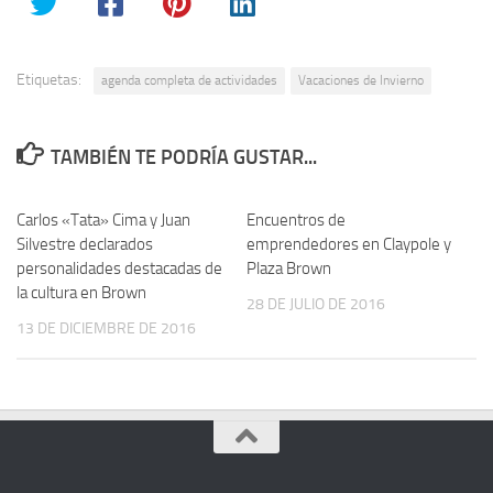
Etiquetas:
agenda completa de actividades
Vacaciones de Invierno
TAMBIÉN TE PODRÍA GUSTAR...
Carlos «Tata» Cima y Juan
Encuentros de
Silvestre declarados
emprendedores en Claypole y
personalidades destacadas de
Plaza Brown
la cultura en Brown
28 DE JULIO DE 2016
13 DE DICIEMBRE DE 2016