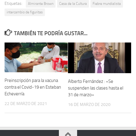
Etiquetas:
Almirante Brown
Casa de la Cultura
Fiebre mundialista
intercambio de figuritas
TAMBIÉN TE PODRÍA GUSTAR...
Preinscripción para la vacuna
Alberto Fernández : «Se
contra el Covid-19 en Esteban
suspenden las clases hasta el
Echeverría
31 de marzo»
22 DE MARZO DE 2021
16 DE MARZO DE 2020