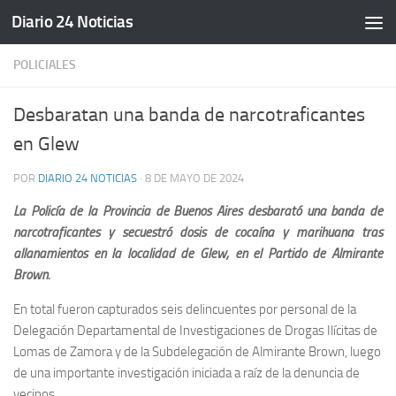
Diario 24 Noticias
Saltar al contenido
POLICIALES
Desbaratan una banda de narcotraficantes
en Glew
POR
DIARIO 24 NOTICIAS
·
8 DE MAYO DE 2024
La Policía de la Provincia de Buenos Aires desbarató una banda de
narcotraficantes y secuestró dosis de cocaína y marihuana tras
allanamientos en la localidad de Glew, en el Partido de Almirante
Brown.
En total fueron capturados seis delincuentes por personal de la
Delegación Departamental de Investigaciones de Drogas Ilícitas de
Lomas de Zamora y de la Subdelegación de Almirante Brown, luego
de una importante investigación iniciada a raíz de la denuncia de
vecinos.