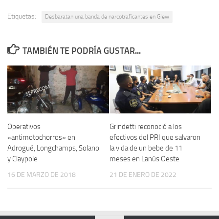
Etiquetas:
Desbaratan una banda de narcotraficantes en Glew
TAMBIÉN TE PODRÍA GUSTAR...
Operativos
Grindetti reconoció a los
«antimotochorros» en
efectivos del PRI que salvaron
Adrogué, Longchamps, Solano
la vida de un bebe de 11
y Claypole
meses en Lanús Oeste
16 DE MARZO DE 2018
21 DE ENERO DE 2022