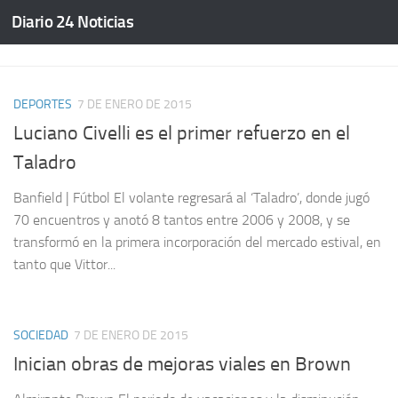
Diario 24 Noticias
Saltar al contenido
DEPORTES
7 DE ENERO DE 2015
Luciano Civelli es el primer refuerzo en el
Taladro
Banfield | Fútbol El volante regresará al ‘Taladro’, donde jugó
70 encuentros y anotó 8 tantos entre 2006 y 2008, y se
transformó en la primera incorporación del mercado estival, en
tanto que Vittor...
SOCIEDAD
7 DE ENERO DE 2015
Inician obras de mejoras viales en Brown