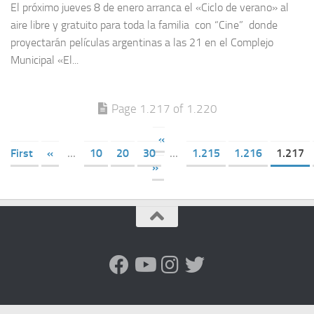
El próximo jueves 8 de enero arranca el «Ciclo de verano» al
aire libre y gratuito para toda la familia con “Cine” donde
proyectarán películas argentinas a las 21 en el Complejo
Municipal «El...
Page 1.217 of 1.220
«
First
«
...
10
20
30
...
1.215
1.216
1.217
»