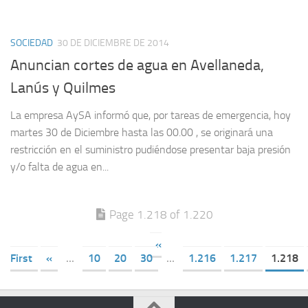
SOCIEDAD
30 DE DICIEMBRE DE 2014
Anuncian cortes de agua en Avellaneda,
Lanús y Quilmes
La empresa AySA informó que, por tareas de emergencia, hoy
martes 30 de Diciembre hasta las 00.00 , se originará una
restricción en el suministro pudiéndose presentar baja presión
y/o falta de agua en...
Page 1.218 of 1.220
«
First
«
...
10
20
30
...
1.216
1.217
1.218