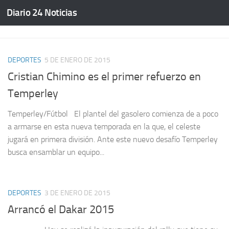
Diario 24 Noticias
Saltar al contenido
DEPORTES
5 DE ENERO DE 2015
Cristian Chimino es el primer refuerzo en
Temperley
Temperley/Fútbol El plantel del gasolero comienza de a poco
a armarse en esta nueva temporada en la que, el celeste
jugará en primera división. Ante este nuevo desafío Temperley
busca ensamblar un equipo...
DEPORTES
3 DE ENERO DE 2015
Arrancó el Dakar 2015